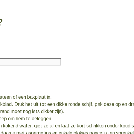
?
teen of een bakplaat in.
lad. Druk het uit tot een dikke ronde schijf, pak deze op en d
and moet nog iets dikker zijn).
hep om hem te beleggen.
n kokend water, giet ze af en laat ze kort schrikken onder koud
aarna met aspergetips en enkele plakjes pancetta en sprenkel er 