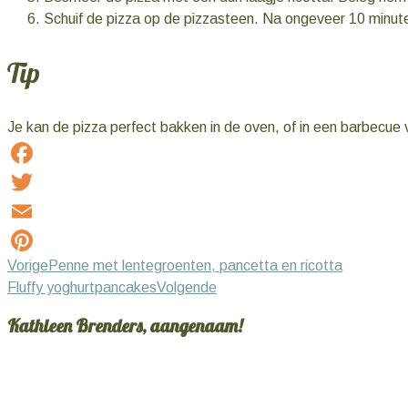
Schuif de pizza op de pizzasteen. Na ongeveer 10 minute
Tip
Je kan de pizza perfect bakken in de oven, of in een barbecue 
Facebook
Twitter
Email
Vorige
Penne met lentegroenten, pancetta en ricotta
Pinterest
Fluffy yoghurtpancakes
Volgende
Kathleen Brenders, aangenaam!