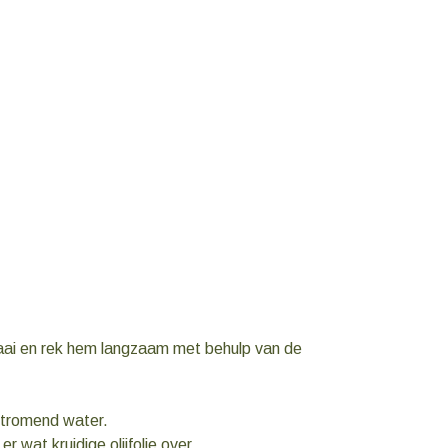
raai en rek hem langzaam met behulp van de
 stromend water.
wat kruidige olijfolie over.