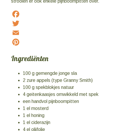
strooien er ook enkele pijnboompitten over.
Facebook
Twitter
Email
Pinterest
Ingrediënten
100 g gemengde jonge sla
2 zure appels (type Granny Smith)
100 g spekblokjes natuur
4 geitenkaasjes omwikkeld met spek
een handvol pijnboompitten
1 el mosterd
1 el honing
1 el ciderazijn
4 el olijfolie