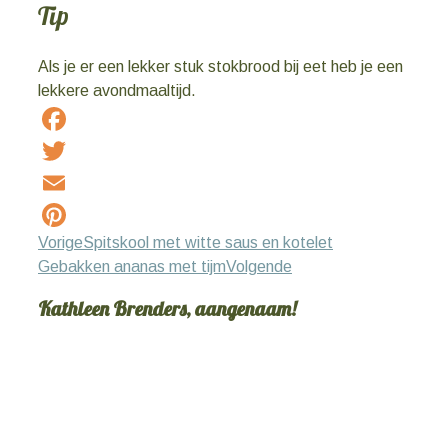
Tip
Als je er een lekker stuk stokbrood bij eet heb je een
lekkere avondmaaltijd.
Facebook
Twitter
Email
Vorige
Spitskool met witte saus en kotelet
Pinterest
Gebakken ananas met tijm
Volgende
Kathleen Brenders, aangenaam!