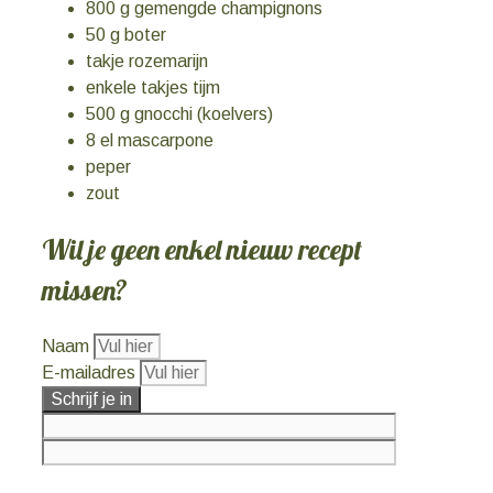
800 g gemengde champignons
50 g boter
takje rozemarijn
enkele takjes tijm
500 g gnocchi (koelvers)
8 el mascarpone
peper
zout
Wil je geen enkel nieuw recept
missen?
Naam
E-mailadres
Schrijf je in