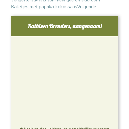
Pinterest
Balletjes met paprika-kokossaus
Volgende
Kathleen Brenders, aangenaam!