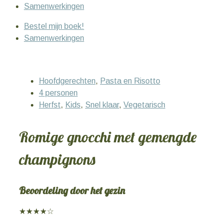
Samenwerkingen
Bestel mijn boek!
Samenwerkingen
Hoofdgerechten
,
Pasta en Risotto
4 personen
Herfst
,
Kids
,
Snel klaar
,
Vegetarisch
Romige gnocchi met gemengde
champignons
Beoordeling door het gezin
★★★★☆